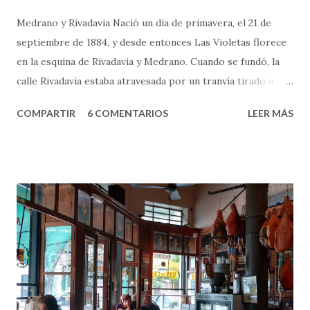
Medrano y Rivadavia Nació un día de primavera, el 21 de
septiembre de 1884, y desde entonces Las Violetas florece
en la esquina de Rivadavia y Medrano. Cuando se fundó, la
calle Rivadavia estaba atravesada por un tranvía tirado a
caballo. La confitería se plantó con elegancia en una de las
COMPARTIR
6 COMENTARIOS
LEER MÁS
paradas del tranvía, contrastando con la pulpería que se
ubicaba justo en diagonal. Entre 1998 y el 2001 estuvo
cerrada, y mucho se temió por su pérdida. Pero finalmente
reabrió, y los trabajos de restauración salvaron su
fisonomía y sus tesoros arquitectónicos. Entrar allí es
perderse en un mundo coqueto y mágico. Es abrir una caja
de bombones. Es habitar una caja de música. Hay que estar
muy despierto, para no perderse detalle. Primero el
pequeño mundo de tu mesa: la silla de tapizado bordó, la
tapa de mármol de carrara, la masita de crema que