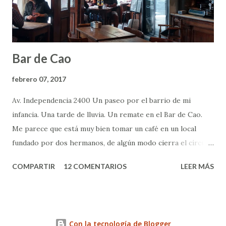
acompaña el café, o la bandeja exquisita del Té María Cala,
las servilletitas con el logo violeta, los sobres de azúcar
que rep...
Bar de Cao
febrero 07, 2017
Av. Independencia 2400 Un paseo por el barrio de mi
infancia. Una tarde de lluvia. Un remate en el Bar de Cao.
Me parece que está muy bien tomar un café en un local
fundado por dos hermanos, de algún modo cierra el círculo
de lo familiar. Pero no me voy a hacer la etérea, no
COMPARTIR
12 COMENTARIOS
LEER MÁS
señores. Hay otra fuerza que arrastra a este bar. Y son sus
jamones colgando ahí sobre la barra, tan al alcance y su
promesa de picadas pantagruélicas. La historia del Bar de
Cao comienza en 1915 con una fonda que funcionaba en esa
Con la tecnología de Blogger