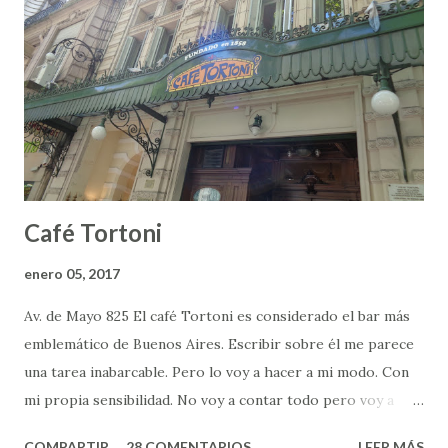
u
n
c
o
m
e
n
t
a
r
Café Tortoni
i
o
enero 05, 2017
Av. de Mayo 825 El café Tortoni es considerado el bar más
emblemático de Buenos Aires. Escribir sobre él me parece
una tarea inabarcable. Pero lo voy a hacer a mi modo. Con
mi propia sensibilidad. No voy a contar todo pero voy a
contar lo que significa para mí, y lo que me transmite. El
COMPARTIR
28 COMENTARIOS
LEER MÁS