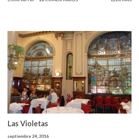
Tortoni, para mí, es fundamentalmente el lugar en donde mi
papá tomaba la leche merengada más rica de la ciudad. Y esa
declaración me despertaba una curiosidad infinita. Porque
cuando yo era chica sólo conocía eso que decía la canción:
"me da leche merengada/ ay que vaca más salada". Pasaron
varios años hasta que mi papá me llevó con él a probar la
famosa leche. Y muchos años más para que yo, ya adulta,
descubriese el placer de sentarme en la mesa de un bar a
tomar un café. Esta vez vuelvo al gran Tortoni para
escribir la crónica. Y lo hago una tarde en la que
curiosamente no hay fila de turistas agolpados a sus
puertas. Así que tengo todo el espacio y todo el tiempo
para recorrerlo....
Las Violetas
septiembre 24, 2016