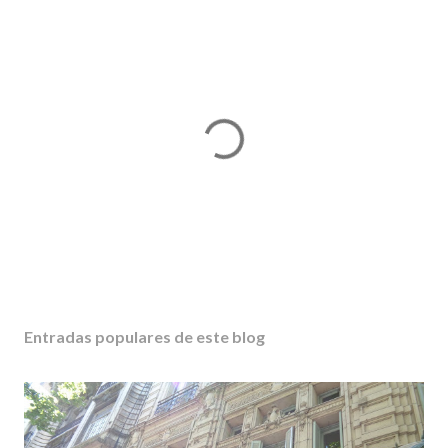
P
u
b
Entradas populares de este blog
l
i
c
a
r