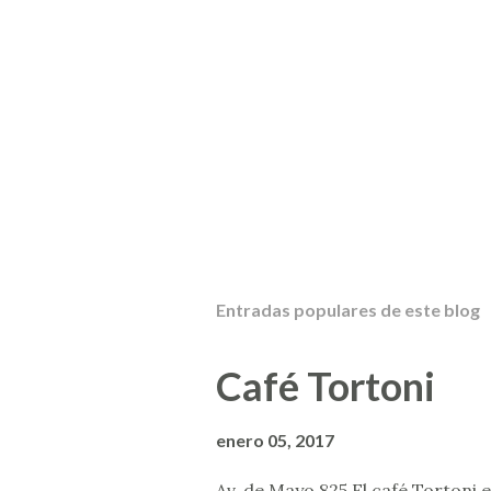
P
u
b
l
Entradas populares de este blog
i
c
a
Café Tortoni
r
u
n
enero 05, 2017
c
o
Av. de Mayo 825 El café Tortoni