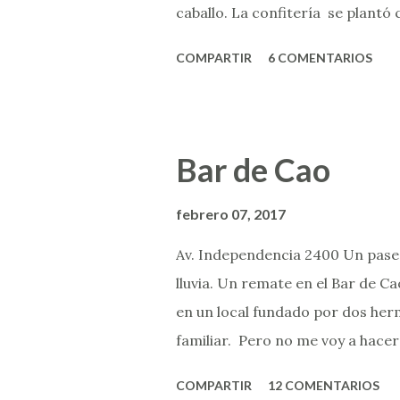
caballo. La confitería se plantó 
contrastando con la pulpería que
COMPARTIR
6 COMENTARIOS
2001 estuvo cerrada, y mucho se
y los trabajos de restauración s
arquitectónicos. Entrar allí es 
una caja de bombones. Es habita
Bar de Cao
despierto, para no perderse det
silla de tapizado bordó, la tap
febrero 07, 2017
acompaña el café, o la bandeja exq
Av. Independencia 2400 Un paseo
logo violeta, los sobres de azúcar
lluvia. Un remate en el Bar de C
en un local fundado por dos herm
familiar. Pero no me voy a hacer
arrastra a este bar. Y son sus ja
COMPARTIR
12 COMENTARIOS
alcance y su promesa de picadas 