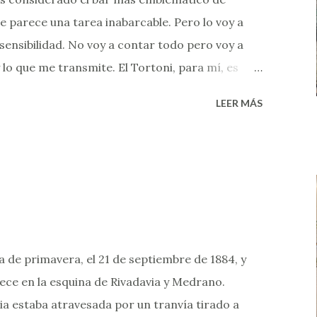
me parece una tarea inabarcable. Pero lo voy a
ensibilidad. No voy a contar todo pero voy a
y lo que me transmite. El Tortoni, para mí, es
donde mi papá tomaba la leche merengada más
LEER MÁS
ión me despertaba una curiosidad infinita.
conocía eso que decía la canción: "me da leche
ada". Pasaron varios años hasta que mi papá me
leche. Y muchos años más para que yo, ya adulta,
me en la mesa de un bar a tomar un café. Esta
scribir la crónica. Y lo hago una tarde en la que
stas agolpados a sus puertas. Así que tengo todo
 de primavera, el 21 de septiembre de 1884, y
recorrerlo....
ece en la esquina de Rivadavia y Medrano.
via estaba atravesada por un tranvía tirado a