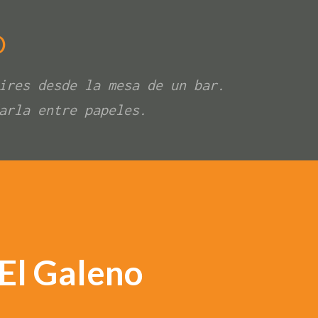
Ir al contenido principal
O
ires desde la mesa de un bar.
arla entre papeles.
El Galeno