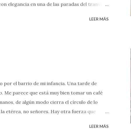
con elegancia en una de las paradas del tranvía,
 se ubicaba justo en diagonal. Entre 1998 y el
LEER MÁS
 temió por su pérdida. Pero finalmente reabrió,
alvaron su fisonomía y sus tesoros
perderse en un mundo coqueto y mágico. Es abrir
r una caja de música. Hay que estar muy
alle. Primero el pequeño mundo de tu mesa: la
a de mármol de carrara, la masita de crema que
uisita del Té María Cala, las servilletitas con el
 por el barrio de mi infancia. Una tarde de
 que rep...
ao. Me parece que está muy bien tomar un café
anos, de algún modo cierra el círculo de lo
 la etérea, no señores. Hay otra fuerza que
mones colgando ahí sobre la barra, tan al
LEER MÁS
pantagruélicas. La historia del Bar de Cao