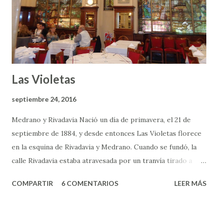
escribir la crónica. Y lo hago una tarde en la que
curiosamente no hay fila de turistas agolpados a sus
puertas. Así que tengo todo el espacio y todo el tiempo
para recorrerlo....
Las Violetas
septiembre 24, 2016
Medrano y Rivadavia Nació un día de primavera, el 21 de
septiembre de 1884, y desde entonces Las Violetas florece
en la esquina de Rivadavia y Medrano. Cuando se fundó, la
calle Rivadavia estaba atravesada por un tranvía tirado a
caballo. La confitería se plantó con elegancia en una de las
COMPARTIR
6 COMENTARIOS
LEER MÁS
paradas del tranvía, contrastando con la pulpería que se
ubicaba justo en diagonal. Entre 1998 y el 2001 estuvo
cerrada, y mucho se temió por su pérdida. Pero finalmente