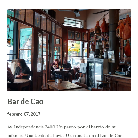
reabrió, y los trabajos de restauración salvaron su
fisonomía y sus tesoros arquitectónicos. Entrar allí es
perderse en un mundo coqueto y mágico. Es abrir una caja
de bombones. Es habitar una caja de música. Hay que estar
muy despierto, para no perderse detalle. Primero el
pequeño mundo de tu mesa: la silla de tapizado bordó, la
tapa de mármol de carrara, la masita de crema que
acompaña el café, o la bandeja exquisita del Té María Cala,
las servilletitas con el logo violeta, los sobres de azúcar
que rep...
Bar de Cao
febrero 07, 2017
Av. Independencia 2400 Un paseo por el barrio de mi
infancia. Una tarde de lluvia. Un remate en el Bar de Cao.