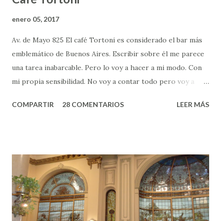
o
enero 05, 2017
Av. de Mayo 825 El café Tortoni es considerado el bar más
emblemático de Buenos Aires. Escribir sobre él me parece
una tarea inabarcable. Pero lo voy a hacer a mi modo. Con
mi propia sensibilidad. No voy a contar todo pero voy a
contar lo que significa para mí, y lo que me transmite. El
COMPARTIR
28 COMENTARIOS
LEER MÁS
Tortoni, para mí, es fundamentalmente el lugar en donde mi
papá tomaba la leche merengada más rica de la ciudad. Y esa
declaración me despertaba una curiosidad infinita. Porque
cuando yo era chica sólo conocía eso que decía la canción:
"me da leche merengada/ ay que vaca más salada". Pasaron
varios años hasta que mi papá me llevó con él a probar la
famosa leche. Y muchos años más para que yo, ya adulta,
descubriese el placer de sentarme en la mesa de un bar a
tomar un café. Esta vez vuelvo al gran Tortoni para